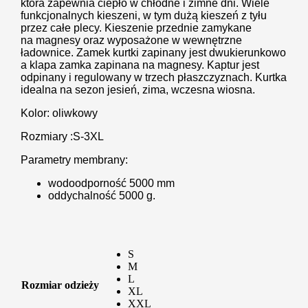
która zapewnia ciepło w chłodne i zimne dni. Wiele
funkcjonalnych kieszeni, w tym dużą kieszeń z tyłu
przez całe plecy. Kieszenie przednie zamykane
na magnesy oraz wyposażone w wewnętrzne
ładownice. Zamek kurtki zapinany jest dwukierunkowo
a klapa zamka zapinana na magnesy. Kaptur jest
odpinany i regulowany w trzech płaszczyznach. Kurtka
idealna na sezon jesień, zima, wczesna wiosna.
Kolor: oliwkowy
Rozmiary :S-3XL
Parametry memb
rany:
wodoodporność 5000 mm
oddychalność 5000 g.
S
M
L
Rozmiar odzieży
XL
XXL