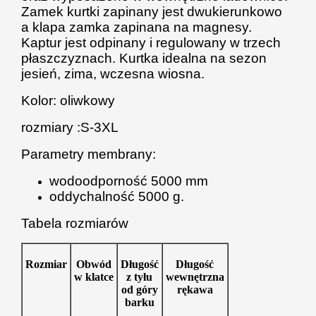
Zamek kurtki zapinany jest dwukierunkowo
a klapa zamka zapinana na magnesy.
Kaptur jest odpinany i regulowany w trzech
płaszczyznach. Kurtka idealna na sezon
jesień, zima, wczesna wiosna.
Kolor: oliwkowy
rozmiary :S-3XL
Parametry m
embrany:
wodoodporność 5000 mm
oddychalność 5000 g.
Tabela rozmiarów
Rozmiar
Obwód
Długość
Długość
w klatce
z tyłu
wewnętrzna
od góry
rękawa
barku