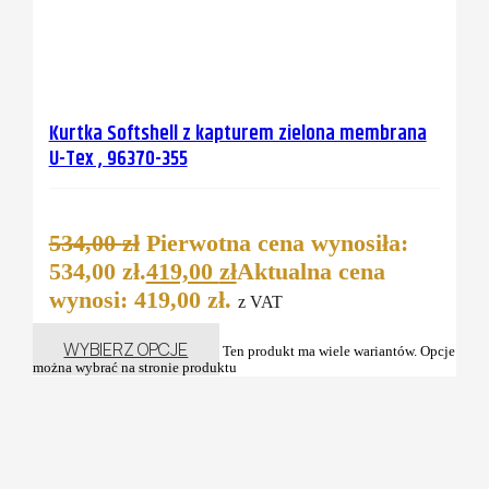
Kurtka Softshell z kapturem zielona membrana
U-Tex , 96370-355
534,00
zł
Pierwotna cena wynosiła:
534,00 zł.
419,00
zł
Aktualna cena
wynosi: 419,00 zł.
z VAT
WYBIERZ OPCJE
Ten produkt ma wiele wariantów. Opcje
można wybrać na stronie produktu