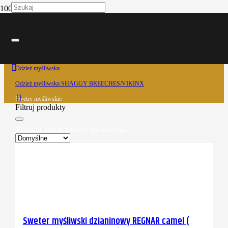
Swetry myśliwskie
Strona główna
Odzież myśliwska
Odzież myśliwska SHAGGY BREECHES/VIKINX
Swetry myśliwskie
Filtruj produkty
Produkt
został dodany do koszyka.
Sweter myśliwski dzianinowy REGNAR camel (