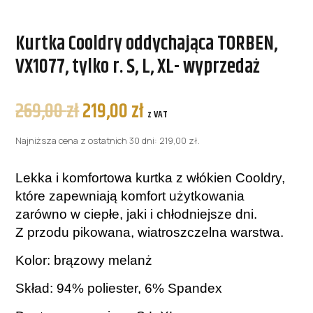
Kurtka Cooldry oddychająca TORBEN,
VX1077, tylko r. S, L, XL- wyprzedaż
Pierwotna
Aktualna
269,00
zł
219,00
zł
z VAT
cena
cena
wynosiła:
wynosi:
Najniższa cena z ostatnich 30 dni:
219,00
zł
.
269,00 zł.
219,00 zł.
Lekka i komfortowa kurtka z włókien Cooldry,
które zapewniają komfort użytkowania
zarówno w ciepłe, jaki i chłodniejsze dni.
Z przodu pikowana, wiatroszczelna warstwa.
Kolor: brązowy melanż
Skład: 94% poliester, 6% Spandex