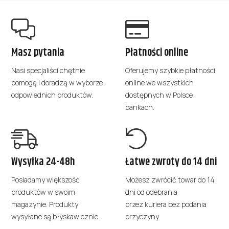
ma wiele
ma wie
wariantów.
warian
Opcje
Opcje
można
można
Masz pytania
Płatności online
wybrać
wybrać
na stronie
na stro
Nasi specjaliści chętnie
Oferujemy szybkie płatności
produktu
produk
pomogą i doradzą w wyborze
online we wszystkich
odpowiednich produktów.
dostępnych w Polsce
bankach.
Wysyłka 24-48h
Łatwe zwroty do 14 dni
Posiadamy większość
Możesz zwrócić towar do 14
produktów w swoim
dni od odebrania
magazynie. Produkty
przez kuriera bez podania
wysyłane są błyskawicznie.
przyczyny.