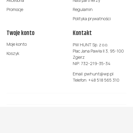
Akcesoria
Nasi partnerzy
Promocje
Regulamin
Polityka prywatności
Twoje konto
Kontakt
Moje konto
PW HUNT Sp. z o.o.
Plac Jana Pawła II 3, 95-100
Koszyk
Zgierz
NIP: 732-219-35-34
Email:
pwhunt@wp.pl
Telefon:
+48 518 565 310
© Copyright
PW HUNT
– Odzież Myśliwska
Design by
IT-Poland