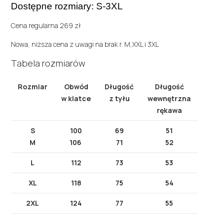
Dostępne rozmiary: S-3XL
Cena regularna 269 zł
Nowa, niższa cena z uwagi na brak r. M,XXL i 3XL
Tabela rozmiarów
Rozmiar
Obwód
Długość
Długość
w klatce
z tyłu
wewnętrzna
rękawa
S
100
69
51
M
106
71
52
L
112
73
53
XL
118
75
54
2XL
124
77
55