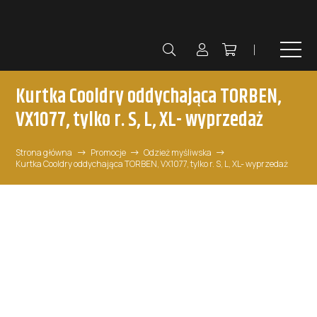
Kurtka Cooldry oddychająca TORBEN,
VX1077, tylko r. S, L, XL- wyprzedaż
Strona główna
Promocje
Odzież myśliwska
Kurtka Cooldry oddychająca TORBEN, VX1077, tylko r. S, L, XL- wyprzedaż