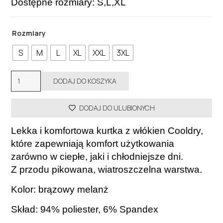
Dostępne rozmiary: S,L,XL
Rozmiary
S
M
L
XL
XXL
3XL
ilość
DODAJ DO KOSZYKA
Kurtka
Cooldry
DODAJ DO ULUBIONYCH
oddychająca
TORBEN,
Lekka i komfortowa kurtka z włókien Cooldry,
VX1077,
które zapewniają komfort użytkowania
tylko r.
zarówno w ciepłe, jaki i chłodniejsze dni.
S,
Z przodu pikowana, wiatroszczelna warstwa.
L,
XL-
Kolor: brązowy melanż
wyprzedaż
Skład: 94% poliester, 6% Spandex