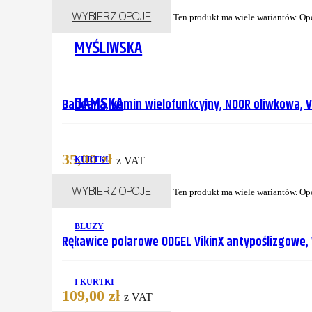
WYBIERZ OPCJE
Ten produkt ma wiele wariantów. Op
MYŚLIWSKA
DAMSKA
Bandana, komin wielofunkcyjny, NOOR oliwkowa, 
35,00
zł
KURTKI
z VAT
WYBIERZ OPCJE
Ten produkt ma wiele wariantów. Op
BLUZY
Rękawice polarowe ODGEL VikinX antypoślizgowe,
I KURTKI
109,00
zł
z VAT