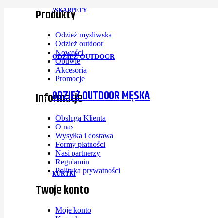
Produkty
/ SKARPETY
Odzież myśliwska
Odzież outdoor
Nowości
ODZIEŻ OUTDOOR
Obuwie
Akcesoria
Promocje
ODZIEŻ OUTDOOR MĘSKA
Informacje
Obsługa Klienta
O nas
Wysyłka i dostawa
Formy płatności
Nasi partnerzy
Regulamin
Polityka prywatności
KURTKI
Twoje konto
Moje konto