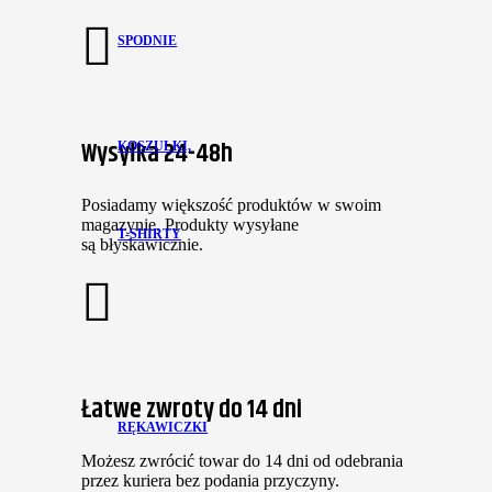
SPODNIE
Wysyłka 24-48h
KOSZULKI,
Posiadamy większość produktów w swoim
magazynie. Produkty wysyłane
T-SHIRTY
są błyskawicznie.
Łatwe zwroty do 14 dni
RĘKAWICZKI
Możesz zwrócić towar do 14 dni od odebrania
przez kuriera bez podania przyczyny.