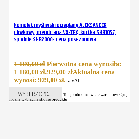
Komplet myśliwski ocieplany ALEKSANDER
oliwkowy, membrana VX-TEX, kurtka SHB1057,
spodnie SHB2008- cena posezonowa
1 180,00
zł
Pierwotna cena wynosiła:
1 180,00 zł.
929,00
zł
Aktualna cena
wynosi: 929,00 zł.
z VAT
WYBIERZ OPCJE
Ten produkt ma wiele wariantów. Opcje
można wybrać na stronie produktu