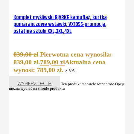
Komplet myśliwski BJARKE kamuflaż, kurtka
pomarańczowe wstawki, VX1055-promocja,
ostatnie sztuki XXL,3XL,4XL
839,00
zł
Pierwotna cena wynosiła:
839,00 zł.
789,00
zł
Aktualna cena
wynosi: 789,00 zł.
z VAT
WYBIERZ OPCJE
Ten produkt ma wiele wariantów. Opcje
można wybrać na stronie produktu