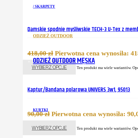
/ SKARPETY
Damskie spodnie myśliwskie TECH-3 U-Tex z memb
ODZIEŻ OUTDOOR
418,00
zł
Pierwotna cena wynosiła: 418
ODZIEŻ OUTDOOR MĘSKA
WYBIERZ OPCJE
Ten produkt ma wiele wariantów. Op
Kaptur/Bandana polarowa UNIVERS 3w1, 95013
KURTKI
90,00
zł
Pierwotna cena wynosiła: 90,0
WYBIERZ OPCJE
Ten produkt ma wiele wariantów. Op