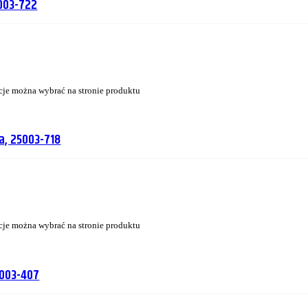
003-722
cje można wybrać na stronie produktu
a, 25003-718
cje można wybrać na stronie produktu
5003-407