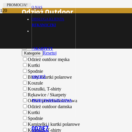
PROMOCJA!
PROMOCJA!
PROMOCJA!
O NAS
Odzież Outdoor
OBSŁUGA KLIENTA
RĘKAWICZKI
Strona główna
Odzież Outdoor
Filtruj produkty
/ SKARPETY
Resetuj
Kategorie
Odzież outdoor męska
Kurtki
Spodnie
Bluzy i kurtki polarowe
ODZIEŻ
Koszule
Koszulki, T-shirty
Rękawice / Skarpety
Odzież przeciwdeszczowa
PRZECIWDESZCZOWA
Odzież outdoor damska
Kurtki
Spodnie
Kamizelki i kurtki polarowe
ODZIEŻ
Koszulki, T-shirty