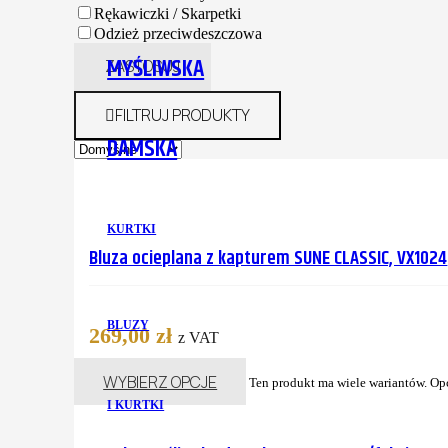
Rękawiczki / Skarpetki
Odzież przeciwdeszczowa
MYŚLIWSKA
ZASTOSUJ
FILTRUJ PRODUKTY
DAMSKA
KURTKI
Bluza ocieplana z kapturem SUNE CLASSIC, VX1024
BLUZY
269,00
zł
z VAT
WYBIERZ OPCJE
Ten produkt ma wiele wariantów. Op
I KURTKI