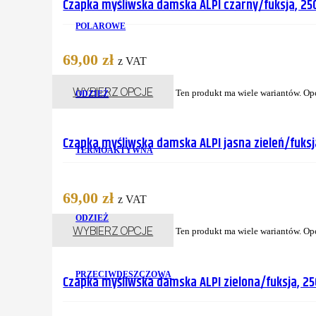
Czapka myśliwska damska ALPI czarny/fuksja, 25
POLAROWE
69,00
zł
z VAT
WYBIERZ OPCJE
Ten produkt ma wiele wariantów. Op
ODZIEŻ
Czapka myśliwska damska ALPI jasna zieleń/fuksj
TERMOAKTYWNA
69,00
zł
z VAT
ODZIEŻ
WYBIERZ OPCJE
Ten produkt ma wiele wariantów. Op
PRZECIWDESZCZOWA
Czapka myśliwska damska ALPI zielona/fuksja, 2