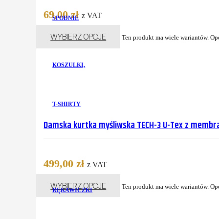
69,00
zł
z VAT
SPODNIE
WYBIERZ OPCJE
Ten produkt ma wiele wariantów. Op
KOSZULKI,
T-SHIRTY
Damska kurtka myśliwska TECH-3 U-Tex z membr
499,00
zł
z VAT
WYBIERZ OPCJE
Ten produkt ma wiele wariantów. Op
RĘKAWICZKI