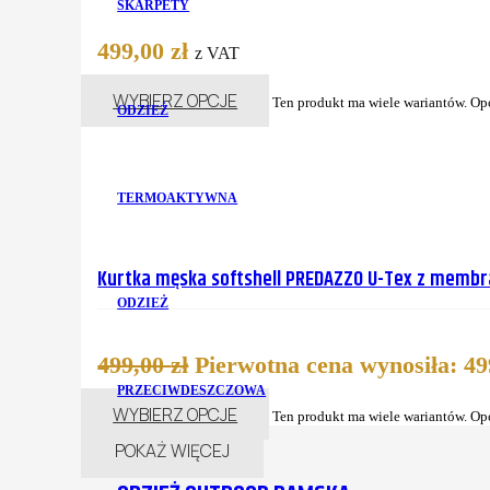
SKARPETY
499,00
zł
z VAT
WYBIERZ OPCJE
Ten produkt ma wiele wariantów. Op
ODZIEŻ
TERMOAKTYWNA
Kurtka męska softshell PREDAZZO U-Tex z membraną
ODZIEŻ
499,00
zł
Pierwotna cena wynosiła: 499
PRZECIWDESZCZOWA
WYBIERZ OPCJE
Ten produkt ma wiele wariantów. Op
POKAŻ WIĘCEJ