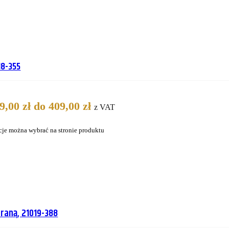
18-355
,00 zł do 409,00 zł
z VAT
cje można wybrać na stronie produktu
raną, 21019-388