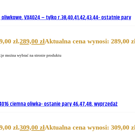
liwkowe, VX4024 – tylko r.38,40,41,42,43,44- ostatnie pary
,00 zł.
289,00
zł
Aktualna cena wynosi: 289,00 zł
cje można wybrać na stronie produktu
4016 ciemna oliwka- ostanie pary 46,47,48, wyprzedaż
,00 zł.
309,00
zł
Aktualna cena wynosi: 309,00 zł