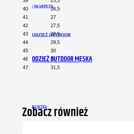
39
25,5
/ SKARPETY
40
26,5
41
27
42
27,5
43
28,5
ODZIEŻ OUTDOOR
44
29,5
45
30
ODZIEŻ OUTDOOR MĘSKA
46
31
47
31,5
Zobacz również
KURTKI