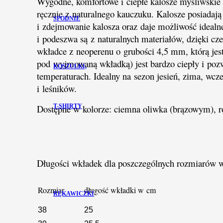
Wygodne, komfortowe i ciepłe kalosze myśliwskie
ręcznie z naturalnego kauczuku. Kalosze posiadają
SPODNIE
i zdejmowanie kalosza oraz daje możliwość ideal
i podeszwa są z naturalnych materiałów, dzięki cz
wkładce z neoperenu o grubości 4,5 mm, którą jes
pod wyjmowaną wkładką) jest bardzo ciepły i poz
KOSZULKI,
temperaturach. Idealny na sezon jesień, zima, wcz
i leśników.
T-SHIRTY
Dostępne w kolorze: ciemna oliwka (brązowym), r
Długości wkładek dla poszczególnych rozmiarów 
Rozmiar
długość wkładki w cm
RĘKAWICZKI
38
25