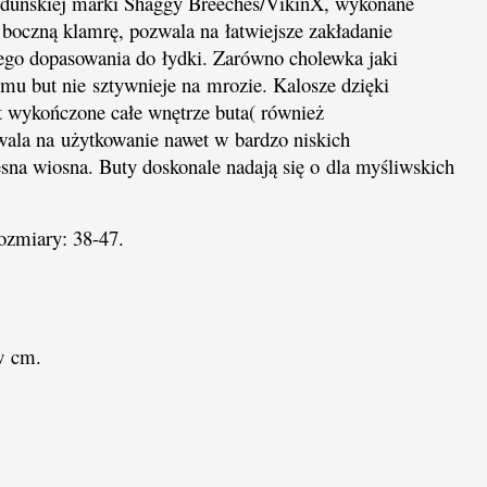
 duńskiej marki Shaggy Breeches/VikinX, wykonane
 boczną klamrę, pozwala na łatwiejsze zakładanie
nego dopasowania do łydki. Zarówno cholewka jaki
emu but nie sztywnieje na mrozie. Kalosze dzięki
t wykończone całe wnętrze buta( również
wala na użytkowanie nawet w bardzo niskich
esna wiosna. Buty doskonale nadają się o dla myśliwskich
ozmiary: 38-47.
w cm.