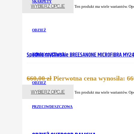
SKARPETY
WYBIERZ OPCJE
Ten produkt ma wiele wariantów. Op
ODZIEŻ
Spodnie myśliwskie BREESANONE MICROFIBRA MY24
TERMOAKTYWNA
660,00
zł
Pierwotna cena wynosiła: 660
ODZIEŻ
WYBIERZ OPCJE
Ten produkt ma wiele wariantów. Op
PRZECIWDESZCZOWA