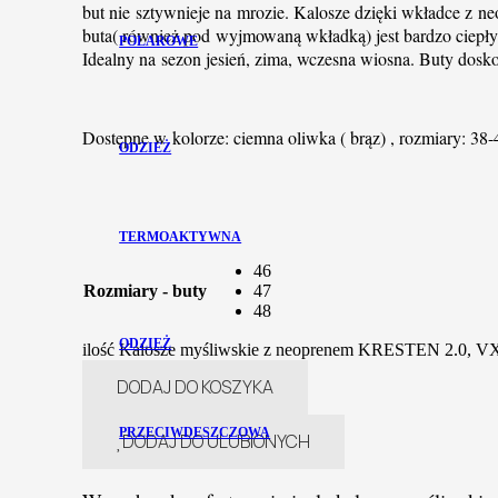
but nie sztywnieje na mrozie. Kalosze dzięki wkładce z n
buta( również pod wyjmowaną wkładką) jest bardzo ciepły
POLAROWE
Idealny na sezon jesień, zima, wczesna wiosna. Buty dosko
Dostępne w kolorze: ciemna oliwka ( brąz) , rozmiary: 38-
ODZIEŻ
TERMOAKTYWNA
46
Rozmiary - buty
47
48
ODZIEŻ
ilość Kalosze myśliwskie z neoprenem KRESTEN 2.0, VX4
DODAJ DO KOSZYKA
PRZECIWDESZCZOWA
DODAJ DO ULUBIONYCH