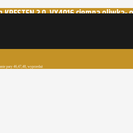
 KRESTEN 2.0, VX4016 ciemna oliwka- o
nie pary 46,47,48, wyprzedaż