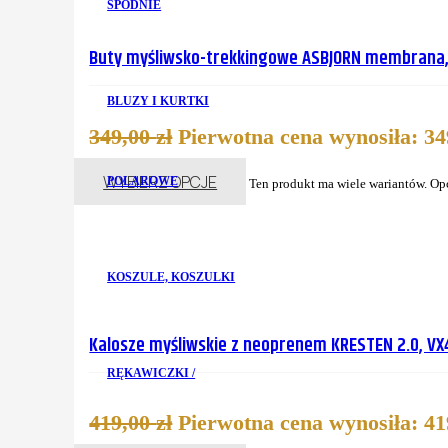
SPODNIE
Buty myśliwsko-trekkingowe ASBJORN membrana, o
BLUZY I KURTKI
349,00
zł
Pierwotna cena wynosiła: 349
WYBIERZ OPCJE
POLAROWE
Ten produkt ma wiele wariantów. Op
KOSZULE, KOSZULKI
Kalosze myśliwskie z neoprenem KRESTEN 2.0, VX
RĘKAWICZKI /
419,00
zł
Pierwotna cena wynosiła: 419