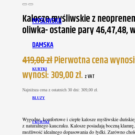
Kalosze myśliwskie z neoprene
MYŚLIWSKA
oliwka- ostanie pary 46,47,48,
DAMSKA
419,00
zł
Pierwotna cena wynosiła
KURTKI
wynosi: 309,00 zł.
z VAT
Najniższa cena z ostatnich 30 dni:
309,00
zł
.
BLUZY
Wygodne, komfortowe i ciepłe kalosze myśliwskie du
I KURTKI
z naturalnego kauczuku. Kalosze posiadają boczną klamrę,
możliwość idealnego dopasowania do łydki. Zarówno chole