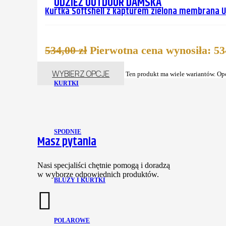
ODZIEŻ OUTDOOR DAMSKA
Kurtka Softshell z kapturem zielona membrana U
534,00
zł
Pierwotna cena wynosiła: 534
WYBIERZ OPCJE
Ten produkt ma wiele wariantów. Op
KURTKI
SPODNIE
Masz pytania
Nasi specjaliści chętnie pomogą i doradzą
w wyborze odpowiednich produktów.
BLUZY I KURTKI
POLAROWE