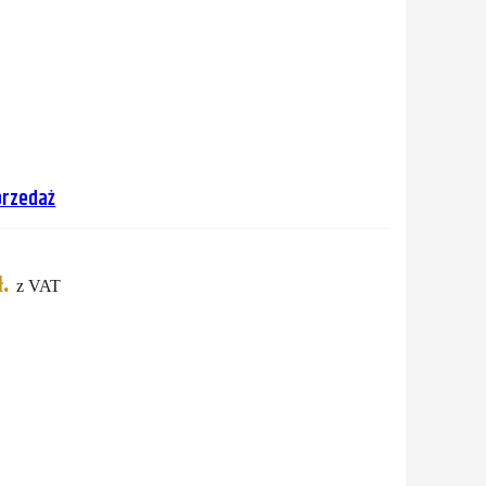
przedaż
.
z VAT