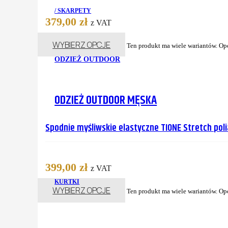
/ SKARPETY
379,00
zł
z VAT
WYBIERZ OPCJE
Ten produkt ma wiele wariantów. Op
ODZIEŻ OUTDOOR
ODZIEŻ OUTDOOR MĘSKA
Spodnie myśliwskie elastyczne TIONE Stretch po
399,00
zł
z VAT
KURTKI
WYBIERZ OPCJE
Ten produkt ma wiele wariantów. Op