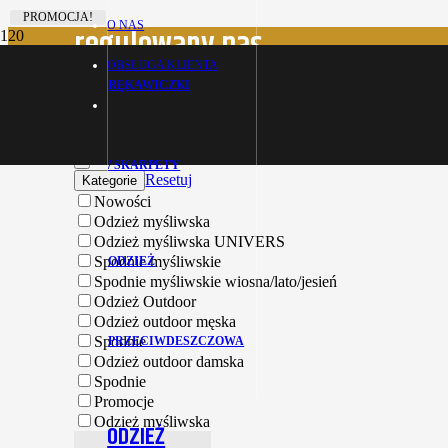
PROMOCJA!
O NAS
regulowany pas
OBSŁUGA KLIENTA
RĘKAWICZKI
Strona główna
Produkty oznaczone “regulowany pas”
Filtruj produkty
/ SKARPETY
Resetuj
Kategorie
Nowości
Odzież myśliwska
Odzież myśliwska UNIVERS
Spodnie myśliwskie
ODZIEŻ
Spodnie myśliwskie wiosna/lato/jesień
Odzież Outdoor
Odzież outdoor męska
Spodnie
PRZECIWDESZCZOWA
Odzież outdoor damska
Spodnie
Promocje
Odzież myśliwska
ODZIEŻ