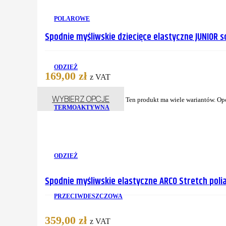
POLAROWE
Spodnie myśliwskie dziecięce elastyczne JUNIOR 
ODZIEŻ
169,00
zł
z VAT
WYBIERZ OPCJE
Ten produkt ma wiele wariantów. Op
TERMOAKTYWNA
ODZIEŻ
Spodnie myśliwskie elastyczne ARCO Stretch poli
PRZECIWDESZCZOWA
359,00
zł
z VAT