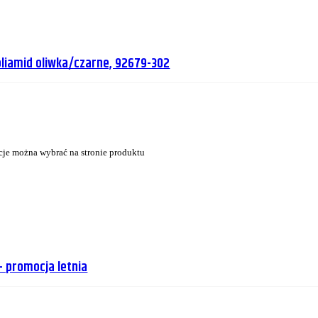
liamid oliwka/czarne, 92679-302
cje można wybrać na stronie produktu
 promocja letnia