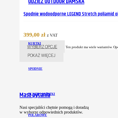
ODZIEŻ OUTDOOR DAMSKA
Spodnie wodoodporne LEGEND Stretch poliamid o
399,00
zł
z VAT
KURTKI
WYBIERZ OPCJE
Ten produkt ma wiele wariantów. Op
POKAŻ WIĘCEJ
SPODNIE
Masz pytania
BLUZY I KURTKI
Nasi specjaliści chętnie pomogą i doradzą
w wyborze odpowiednich produktów.
POLAROWE