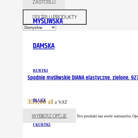
ZASTOSUJ
FILTRUJ PRODUKTY
MYŚLIWSKA
DAMSKA
KURTKI
Spodnie myśliwskie DIANA elastyczne, zielone, 9
359,00
zł
BLUZY
z VAT
WYBIERZ OPCJE
Ten produkt ma wiele wariantów. Op
I KURTKI