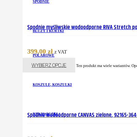
SPODNIE
Spodnie myśliwskie wodoodporne RIVA Stretch po
BLUZY I KURTKI
399,00
zł
z VAT
POLAROWE
WYBIERZ OPCJE
Ten produkt ma wiele wariantów. Op
KOSZULE, KOSZULKI
Spodnie wodoodporne CANVAS zielone, 92165-364-
RĘKAWICZKI /