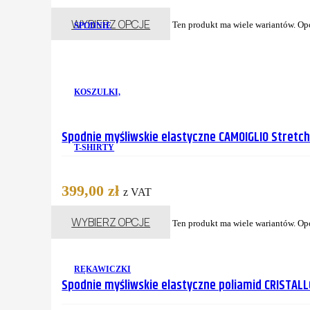
WYBIERZ OPCJE
Ten produkt ma wiele wariantów. Op
SPODNIE
KOSZULKI,
Spodnie myśliwskie elastyczne CAMOIGLIO Stretc
T-SHIRTY
399,00
zł
z VAT
WYBIERZ OPCJE
Ten produkt ma wiele wariantów. Op
RĘKAWICZKI
Spodnie myśliwskie elastyczne poliamid CRISTALL