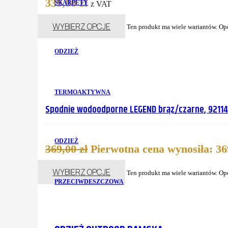
339,00
zł
SKARPETY
z VAT
WYBIERZ OPCJE
Ten produkt ma wiele wariantów. Op
ODZIEŻ
TERMOAKTYWNA
Spodnie wodoodporne LEGEND brąz/czarne, 9211
ODZIEŻ
369,00
zł
Pierwotna cena wynosiła: 369
WYBIERZ OPCJE
Ten produkt ma wiele wariantów. Op
PRZECIWDESZCZOWA