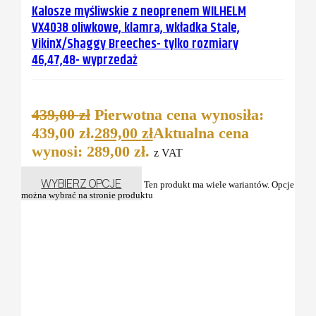
Kalosze myśliwskie z neoprenem WILHELM
VX4038 oliwkowe, klamra, wkładka Stale,
VikinX/Shaggy Breeches- tylko rozmiary
46,47,48- wyprzedaż
439,00
zł
Pierwotna cena wynosiła:
439,00 zł.
289,00
zł
Aktualna cena
wynosi: 289,00 zł.
z VAT
WYBIERZ OPCJE
Ten produkt ma wiele wariantów. Opcje
można wybrać na stronie produktu