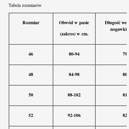
Tabela
rozmiarów
Rozmiar
Obwód w pasie
Długość we
nogawki 
(zakres) w cm.
46
80-94
79
48
84-98
80
50
88-102
81
52
92-106
82