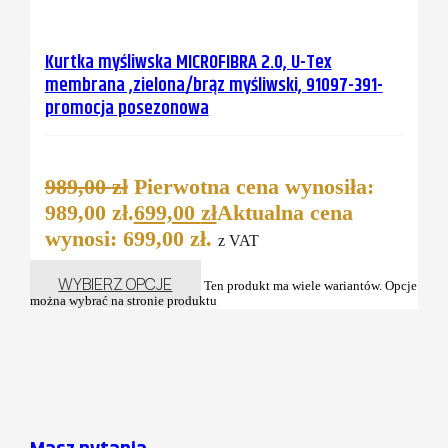
Kurtka myśliwska MICROFIBRA 2.0, U-Tex
membrana ,zielona/brąz myśliwski, 91097-391-
promocja posezonowa
989,00
zł
Pierwotna cena wynosiła:
989,00 zł.
699,00
zł
Aktualna cena
wynosi: 699,00 zł.
z VAT
WYBIERZ OPCJE
Ten produkt ma wiele wariantów. Opcje
można wybrać na stronie produktu