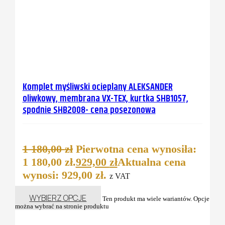
Komplet myśliwski ocieplany ALEKSANDER
oliwkowy, membrana VX-TEX, kurtka SHB1057,
spodnie SHB2008- cena posezonowa
1 180,00
zł
Pierwotna cena wynosiła:
1 180,00 zł.
929,00
zł
Aktualna cena
wynosi: 929,00 zł.
z VAT
WYBIERZ OPCJE
Ten produkt ma wiele wariantów. Opcje
można wybrać na stronie produktu