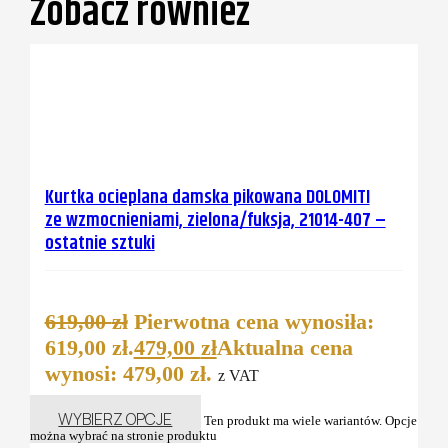
Zobacz również
Kurtka ocieplana damska pikowana DOLOMITI
ze wzmocnieniami, zielona/fuksja, 21014-407 –
ostatnie sztuki
619,00
zł
Pierwotna cena wynosiła:
619,00 zł.
479,00
zł
Aktualna cena
wynosi: 479,00 zł.
z VAT
WYBIERZ OPCJE
Ten produkt ma wiele wariantów. Opcje
można wybrać na stronie produktu