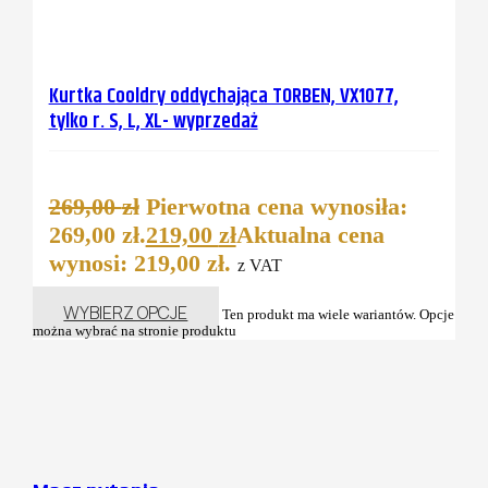
Kurtka Cooldry oddychająca TORBEN, VX1077,
tylko r. S, L, XL- wyprzedaż
269,00
zł
Pierwotna cena wynosiła:
269,00 zł.
219,00
zł
Aktualna cena
wynosi: 219,00 zł.
z VAT
WYBIERZ OPCJE
Ten produkt ma wiele wariantów. Opcje
można wybrać na stronie produktu