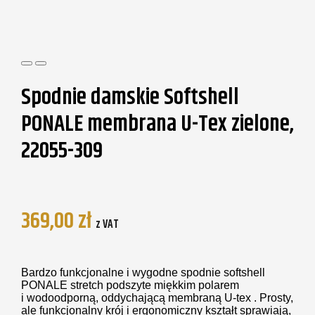
Spodnie damskie Softshell
PONALE membrana U-Tex zielone,
22055-309
369,00
zł
z VAT
Bardzo funkcjonalne i wygodne spodnie softshell
PONALE stretch
podszyte miękkim polarem
i wodoodporną, oddychającą membraną U-tex
.
Prosty,
ale funkcjonalny krój i e
rgonomiczny kształt sprawiają,