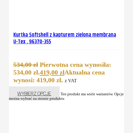
Kurtka Softshell z kapturem zielona membrana
U-Tex , 96370-355
534,00
zł
Pierwotna cena wynosiła:
534,00 zł.
419,00
zł
Aktualna cena
wynosi: 419,00 zł.
z VAT
WYBIERZ OPCJE
Ten produkt ma wiele wariantów. Opcje
można wybrać na stronie produktu