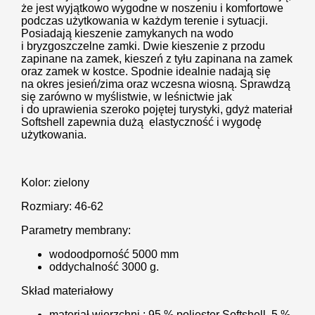
że jest wyjątkowo wygodne w noszeniu i komfortowe
podczas użytkowania w każdym terenie i sytuacji.
Posiadają kieszenie zamykanych na wodo
i bryzgoszczelne zamki.
Dwie kieszenie z przodu
zapinane na zamek, kieszeń z tyłu zapinana na zamek
oraz zamek w kostce.
Spodnie idealnie nadają się
na okres jesień/zima oraz wczesna wiosną. Sprawdzą
się zarówno w myślistwie, w leśnictwie jak
i do uprawienia szeroko pojętej turystyki, gdyż materiał
Softshell zapewnia dużą elastyczność i wygodę
użytkowania.
Kolor: zielony
Rozmiary: 46-62
Parametry membrany:
wodoodporność 5000 mm
oddychalność 3000 g.
Skład materiałowy
materiał wierzchni : 95 % poliester Softshell, 5 %