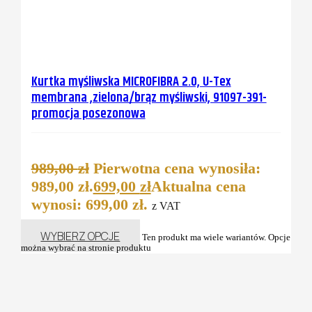
Kurtka myśliwska MICROFIBRA 2.0, U-Tex
membrana ,zielona/brąz myśliwski, 91097-391-
promocja posezonowa
989,00
zł
Pierwotna cena wynosiła:
989,00 zł.
699,00
zł
Aktualna cena
wynosi: 699,00 zł.
z VAT
WYBIERZ OPCJE
Ten produkt ma wiele wariantów. Opcje
można wybrać na stronie produktu