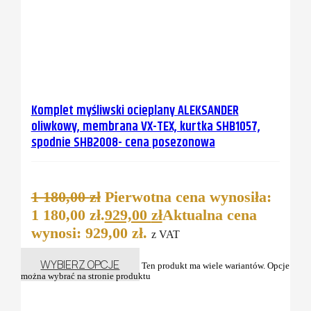
Komplet myśliwski ocieplany ALEKSANDER
oliwkowy, membrana VX-TEX, kurtka SHB1057,
spodnie SHB2008- cena posezonowa
1 180,00
zł
Pierwotna cena wynosiła:
1 180,00 zł.
929,00
zł
Aktualna cena
wynosi: 929,00 zł.
z VAT
WYBIERZ OPCJE
Ten produkt ma wiele wariantów. Opcje
można wybrać na stronie produktu