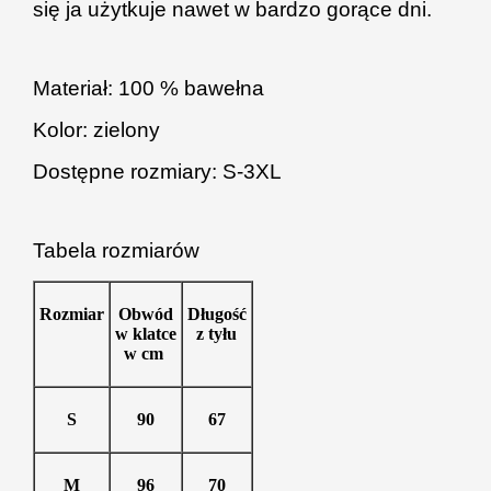
się ja użytkuje nawet w bardzo gorące dni.
Materiał: 100 % bawełna
Kolor: zielony
Dostępne rozmiary: S-3XL
Tabela rozmiarów
Rozmiar
Obwód
Długość
w klatce
z tyłu
w cm
S
90
67
M
96
70