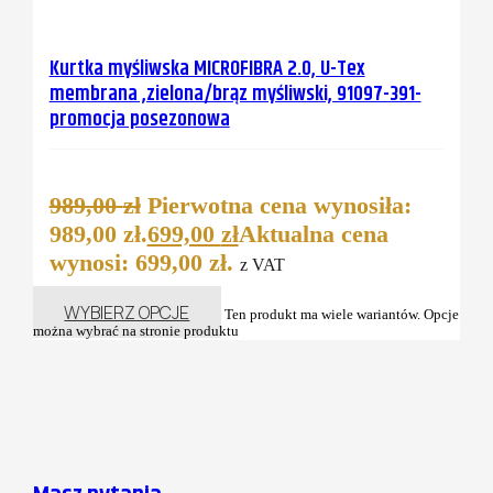
Kurtka myśliwska MICROFIBRA 2.0, U-Tex
membrana ,zielona/brąz myśliwski, 91097-391-
promocja posezonowa
989,00
zł
Pierwotna cena wynosiła:
989,00 zł.
699,00
zł
Aktualna cena
wynosi: 699,00 zł.
z VAT
WYBIERZ OPCJE
Ten produkt ma wiele wariantów. Opcje
można wybrać na stronie produktu