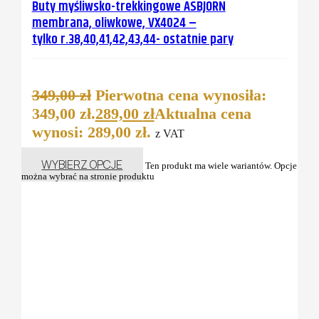
Buty myśliwsko-trekkingowe ASBJORN
membrana, oliwkowe, VX4024 –
tylko r.38,40,41,42,43,44- ostatnie pary
349,00
zł
Pierwotna cena wynosiła:
349,00 zł.
289,00
zł
Aktualna cena
wynosi: 289,00 zł.
z VAT
WYBIERZ OPCJE
Ten produkt ma wiele wariantów. Opcje
można wybrać na stronie produktu