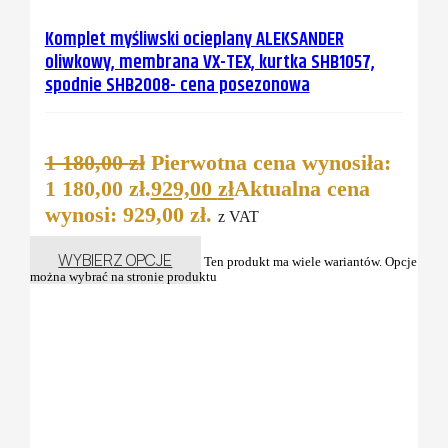
Komplet myśliwski ocieplany ALEKSANDER
oliwkowy, membrana VX-TEX, kurtka SHB1057,
spodnie SHB2008- cena posezonowa
1 180,00
zł
Pierwotna cena wynosiła:
1 180,00 zł.
929,00
zł
Aktualna cena
wynosi: 929,00 zł.
z VAT
WYBIERZ OPCJE
Ten produkt ma wiele wariantów. Opcje
można wybrać na stronie produktu