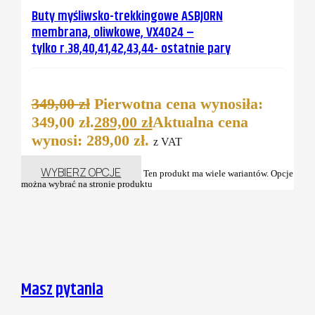
Buty myśliwsko-trekkingowe ASBJORN
membrana, oliwkowe, VX4024 –
tylko r.38,40,41,42,43,44- ostatnie pary
349,00
zł
Pierwotna cena wynosiła:
349,00 zł.
289,00
zł
Aktualna cena
wynosi: 289,00 zł.
z VAT
WYBIERZ OPCJE
Ten produkt ma wiele wariantów. Opcje
można wybrać na stronie produktu
Masz pytania