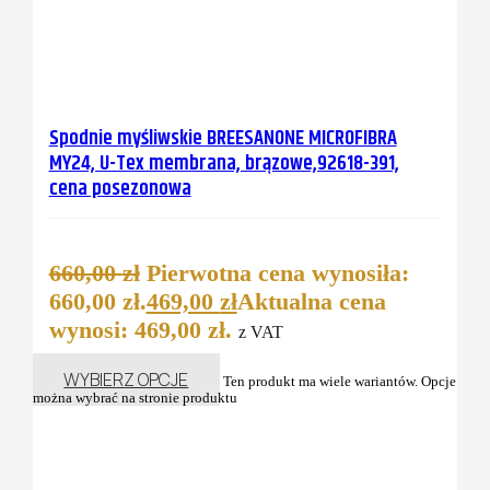
Spodnie myśliwskie BREESANONE MICROFIBRA
MY24, U-Tex membrana, brązowe,92618-391,
cena posezonowa
660,00
zł
Pierwotna cena wynosiła:
660,00 zł.
469,00
zł
Aktualna cena
wynosi: 469,00 zł.
z VAT
WYBIERZ OPCJE
Ten produkt ma wiele wariantów. Opcje
można wybrać na stronie produktu