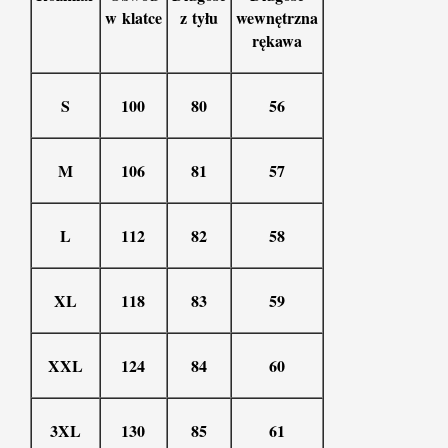
w klatce
z tyłu
wewnętrzna
rękawa
S
100
80
56
M
106
81
57
L
112
82
58
XL
118
83
59
XXL
124
84
60
3XL
130
85
61