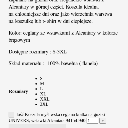
Alcantary w górnej części. Koszula idealna
na chłodniejsze dni oraz jako wierzchnia warstwa
na koszulkę lub t- shirt w dni cieplejsze.
Kolor: ceglany ze wstawkami z Alcantary w kolorze
brązowym
Dostępne rozmiary : S-3XL
Skład materiału : 100% bawełna ( flanela)
S
M
L
Rozmiary
XL
XXL
3XL
ilość Koszula myśliwska ceglana kratka na guziki
UNIVERS, wstawki Alcantara 94154-940