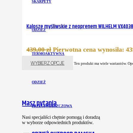
SKARPETY
Kalosze myśliwskie z neoprenem WILHELM VX4038 
ODZIEŻ
439,00
zł
Pierwotna cena wynosiła: 439
TERMOAKTYWNA
WYBIERZ OPCJE
Ten produkt ma wiele wariantów. Op
ODZIEŻ
Masz pytania
PRZECIWDESZCZOWA
Nasi specjaliści chętnie pomogą i doradzą
w wyborze odpowiednich produktów.