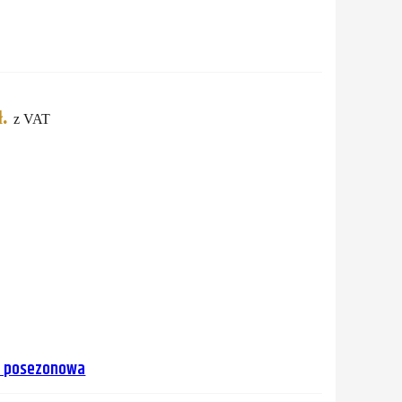
.
z VAT
na posezonowa