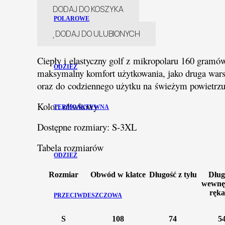
DODAJ DO KOSZYKA
POLAROWE
DODAJ DO ULUBIONYCH
Ciepły i elastyczny golf z mikropolaru 160 gramó
ODZIEŻ
maksymalny komfort użytkowania, jako druga war
oraz do codziennego użytku na świeżym powietrzu 
Kolor: oliwkowy
TERMOAKTYWNA
Dostępne rozmiary: S-3XL
Tabela rozmiarów
ODZIEŻ
Rozmiar
Obwód w klatce
Długość z tyłu
Dług
wewnę
ręk
PRZECIWDESZCZOWA
S
108
74
5