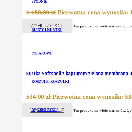
SPODNIE
1 180,00
zł
Pierwotna cena wynosiła: 1
WYBIERZ OPCJE
Ten produkt ma wiele wariantów. Op
BLUZY I KURTKI
POLAROWE
Kurtka Softshell z kapturem zielona membrana U
KOSZULE, KOSZULKI
534,00
zł
Pierwotna cena wynosiła: 534
WYBIERZ OPCJE
RĘKAWICZKI /
Ten produkt ma wiele wariantów. Op