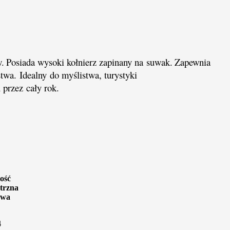
w.
Posiada wysoki kołnierz zapinany na suwak.
Zapewnia
stwa.
Idealny
do myślistwa, turystyki
przez cały rok.
ość
trzna
awa
4