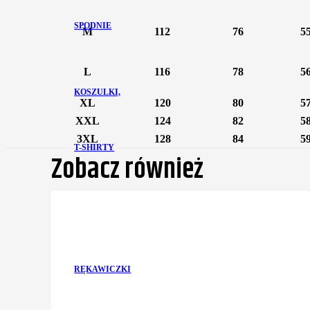
SPODNIE
M
112
76
5
L
116
78
5
KOSZULKI,
XL
120
80
5
XXL
124
82
5
3XL
128
84
5
T-SHIRTY
Zobacz również
RĘKAWICZKI