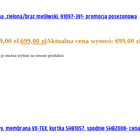
a ,zielona/brąz myśliwski, 91097-391- promocja posezonowa
,00 zł.
699,00
zł
Aktualna cena wynosi: 699,00 zł
cje można wybrać na stronie produktu
wy, membrana VX-TEX, kurtka SHB1057, spodnie SHB2008- ce