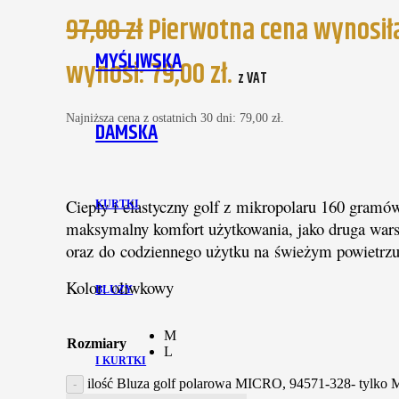
97,00
zł
Pierwotna cena wynosiła:
MYŚLIWSKA
wynosi: 79,00 zł.
z VAT
Najniższa cena z ostatnich 30 dni:
79,00
zł
.
DAMSKA
Ciepły i elastyczny golf z mikropolaru 160 gramó
KURTKI
maksymalny komfort użytkowania, jako druga war
oraz do codziennego użytku na świeżym powietrzu 
Kolor: oliwkowy
BLUZY
M
Rozmiary
L
I KURTKI
ilość Bluza golf polarowa MICRO, 94571-328- tylko 