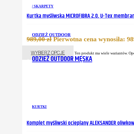
/ SKARPETY
Kurtka myśliwska MICROFIBRA 2.0, U-Tex membran
ODZIEŻ OUTDOOR
989,00
zł
Pierwotna cena wynosiła: 989
WYBIERZ OPCJE
Ten produkt ma wiele wariantów. Op
ODZIEŻ OUTDOOR MĘSKA
KURTKI
Komplet myśliwski ocieplany ALEKSANDER oliwko