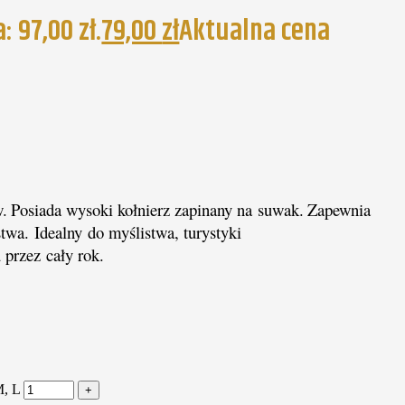
 97,00 zł.
79,00
zł
Aktualna cena
w.
Posiada wysoki kołnierz zapinany na suwak.
Zapewnia
stwa.
Idealny
do myślistwa, turystyki
przez cały rok.
M, L