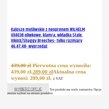
Kalosze myśliwskie z neoprenem WILHELM
VX4038 oliwkowe, klamra, wkładka Stale,
VikinX/Shaggy Breeches- tylko rozmiary
46,47,48- wyprzedaż
439,00
zł
Pierwotna cena wynosiła:
439,00 zł.
289,00
zł
Aktualna cena
wynosi: 289,00 zł.
z VAT
WYBIERZ OPCJE
Ten produkt ma wiele wariantów. Opcje
można wybrać na stronie produktu