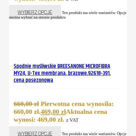
WYBIERZ OPCJE
Ten produkt ma wiele wariantów. Opcje
można wybrać na stronie produktu
Spodnie myśliwskie BREESANONE MICROFIBRA
MY24, U-Tex membrana, brązowe,92618-391,
cena posezonowa
660,00
zł
Pierwotna cena wynosiła:
660,00 zł.
469,00
zł
Aktualna cena
wynosi: 469,00 zł.
z VAT
WYBIERZ OPCJE
Ten produkt ma wiele wariantów. Opcje