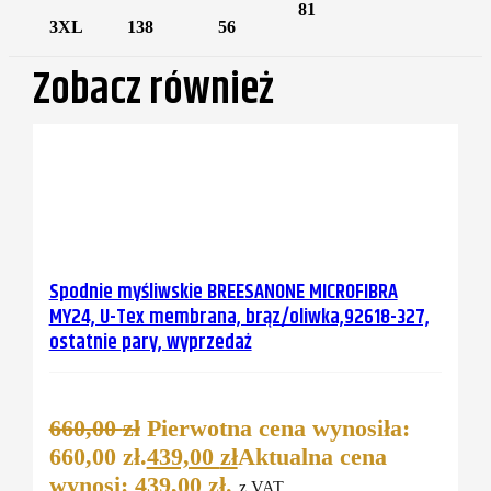
81
3XL
138
56
Zobacz również
Spodnie myśliwskie BREESANONE MICROFIBRA
MY24, U-Tex membrana, brąz/oliwka,92618-327,
ostatnie pary, wyprzedaż
660,00
zł
Pierwotna cena wynosiła:
660,00 zł.
439,00
zł
Aktualna cena
wynosi: 439,00 zł.
z VAT