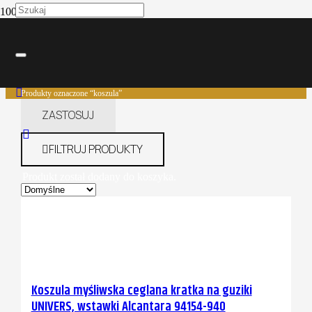
koszula
Strona główna
Produkty oznaczone “koszula”
ZASTOSUJ
FILTRUJ PRODUKTY
Produkt
został dodany do koszyka.
Koszula myśliwska ceglana kratka na guziki
UNIVERS, wstawki Alcantara 94154-940