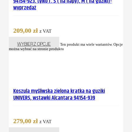
94154-923, tylko r. S ( na napy), M ( na guziki)-
wyprzedaż
209,00
zł
z VAT
WYBIERZ OPCJE
Ten produkt ma wiele wariantów. Opcje
można wybrać na stronie produktu
Koszula myśliwska zielona kratka na guziki
UNIVERS, wstawki Alcantara 94154-939
279,00
zł
z VAT