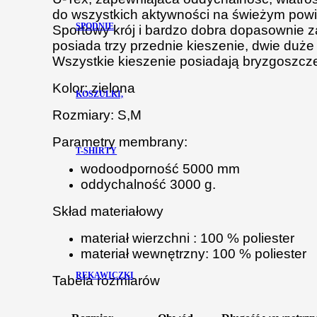
do wszystkich aktywności na świeżym powi
SPODNIE
Sportowy krój i bardzo dobra dopasownie 
posiada trzy przednie kieszenie, dwie duże
Wszystkie kieszenie posiadają bryzgoszcz
Kolor: zielona
KOSZULKI,
Rozmiary: S,M
Parametry membrany:
T-SHIRTY
wodoodporność 5000 mm
oddychalność 3000 g.
Skład materiałowy
materiał wierzchni : 100 % poliester
materiał wewnętrzny: 100 % poliester
RĘKAWICZKI
Tabela rozmiarów