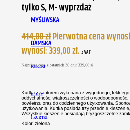
tylko S, M- wyprzdaż
MYŚLIWSKA
414,00
zł
Pierwotna cena wynosił
DAMSKA
wynosi: 339,00 zł.
z VAT
Najniższa cena z ostatnich 30 dni:
339,00
zł
.
KURTKI
Kurtka z kapturem wykonana z wygodnego, lekkiego 
BLUZY
oddychalność, wiatroszczelności o wodoodporność. 
powietrzu oraz do codziennego użytkowania. Sporto
użytkowania. Kurtka posiada trzy przednie kieszeni
Wszystkie kieszenie posiadają bryzgoszczelne zamk
I KURTKI
Kolor: zielona