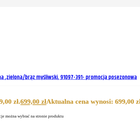
a ,zielona/brąz myśliwski, 91097-391- promocja posezonowa
,00 zł.
699,00
zł
Aktualna cena wynosi: 699,00 zł
cje można wybrać na stronie produktu