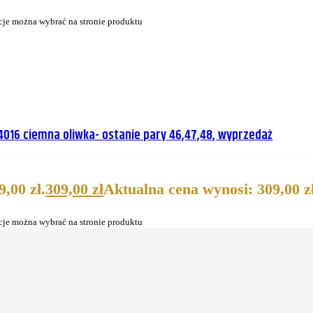
cje można wybrać na stronie produktu
4016 ciemna oliwka- ostanie pary 46,47,48, wyprzedaż
,00 zł.
309,00
zł
Aktualna cena wynosi: 309,00 zł
cje można wybrać na stronie produktu