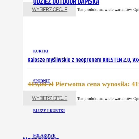
ODZIEŻ OUTDOOR DAMSKA
WYBIERZ OPCJE
Ten produkt ma wiele wariantów. Op
KURTKI
Kalosze myśliwskie z neoprenem KRESTEN 2.0, VX
SPODNIE
419,00
zł
Pierwotna cena wynosiła: 419
WYBIERZ OPCJE
Ten produkt ma wiele wariantów. Op
BLUZY I KURTKI
POLAROWE