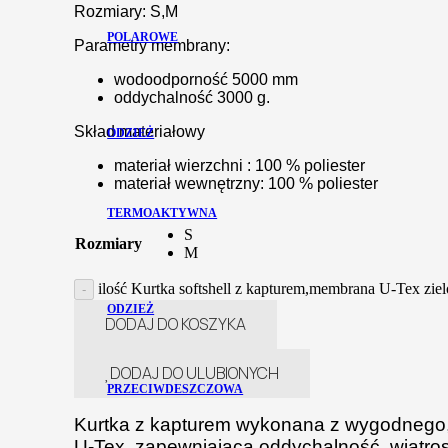
Rozmiary: S,M
POLAROWE
Parametry membrany:
wodoodporność 5000 mm
oddychalność 3000 g.
Skład materiałowy
ODZIEŻ
materiał wierzchni : 100 % poliester
materiał wewnętrzny: 100 % poliester
TERMOAKTYWNA
S
Rozmiary
M
ilość Kurtka softshell z kapturem,membrana U-Tex zie
ODZIEŻ
DODAJ DO KOSZYKA
DODAJ DO ULUBIONYCH
PRZECIWDESZCZOWA
Kurtka z kapturem wykonana z wygodnego, 
U-Tex, zapewniajaca oddychalność, wiatro