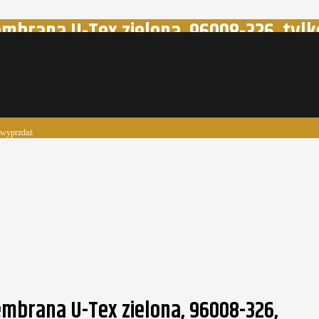
mbrana U-Tex zielona, 96008-326, tylk
- wyprzdaż
mbrana U-Tex zielona, 96008-326,