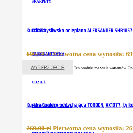
SKARPETY
Kurtka myśliwska ocieplana ALEKSANDER SHB105
ODZIEŻ
699,00
zł
Pierwotna cena wynosiła: 699
TERMOAKTYWNA
WYBIERZ OPCJE
Ten produkt ma wiele wariantów. Op
ODZIEŻ
Kurtka Cooldry oddychająca TORBEN, VX1077, tylko 
PRZECIWDESZCZOWA
269,00
zł
Pierwotna cena wynosiła: 269