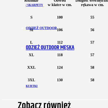
Rozmiar
Obwód
Długość wewnętrzn
w klatce w cm.
rękawa w cm.
/ SKARPETY
S
100
55
ODZIEŻ OUTDOOR
M
106
56
L
112
57
ODZIEŻ OUTDOOR MĘSKA
XL
118
57
XXL
124
58
3XL
130
58
KURTKI
Zobacz również