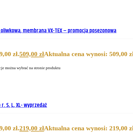
7 oliwkowa, membrana VX-TEX – promocja posezonowa
,00 zł.
509,00
zł
Aktualna cena wynosi: 509,00 zł
cje można wybrać na stronie produktu
r. S, L, XL- wyprzedaż
,00 zł.
219,00
zł
Aktualna cena wynosi: 219,00 zł