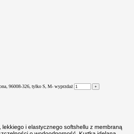
lona, 96008-326, tylko S, M- wyprzdaż
lekkiego i elastycznego softshellu z membraną
szczelności o wodoodporność. Kurtka idelana