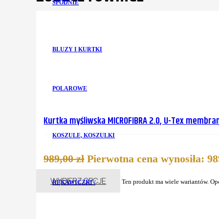
SPODNIE
BLUZY I KURTKI
POLAROWE
Kurtka myśliwska MICROFIBRA 2.0, U-Tex membran
KOSZULE, KOSZULKI
989,00
zł
Pierwotna cena wynosiła: 989
WYBIERZ OPCJE
Ten produkt ma wiele wariantów. Op
RĘKAWICZKI /