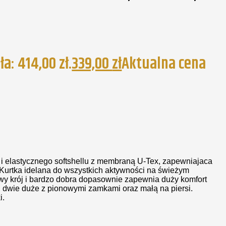
a: 414,00 zł.
339,00
zł
Aktualna cena
i elastycznego softshellu z membraną U-Tex, zapewniajaca
Kurtka idelana do wszystkich aktywności na świeżym
wy krój i bardzo dobra dopasownie zapewnia duży komfort
e, dwie duże z pionowymi zamkami oraz małą na piersi.
i.