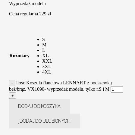
Wyprzedaż modelu
Cena regularna 229 zł
S
M
L
Rozmiary
XL
XXL
3XL
4XL
ilość Koszula flanelowa LENNART z podszewką
beż/brąz, VX1090- wyprzedaż modelu, tylko r.S i M
DODAJ DO KOSZYKA
DODAJ DO ULUBIONYCH