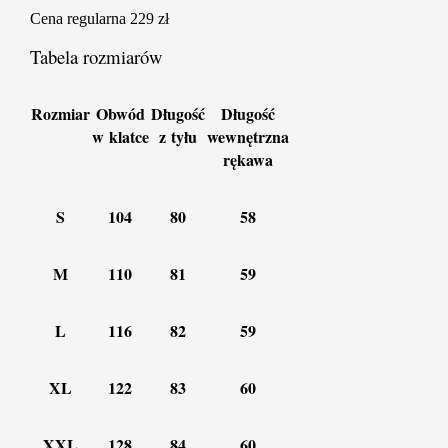
Cena regularna 229 zł
Tabela rozmiarów
Rozmiar
Obwód
Długość
Długość
w klatce
z tyłu
wewnętrzna
rękawa
S
104
80
58
M
110
81
59
L
116
82
59
XL
122
83
60
XXL
128
84
60