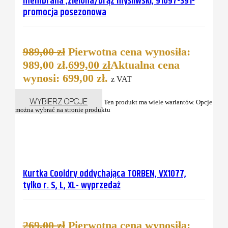
membrana ,zielona/brąz myśliwski, 91097-391-
promocja posezonowa
989,00
zł
Pierwotna cena wynosiła:
989,00 zł.
699,00
zł
Aktualna cena
wynosi: 699,00 zł.
z VAT
WYBIERZ OPCJE
Ten produkt ma wiele wariantów. Opcje
można wybrać na stronie produktu
Kurtka Cooldry oddychająca TORBEN, VX1077,
tylko r. S, L, XL- wyprzedaż
269,00
zł
Pierwotna cena wynosiła: