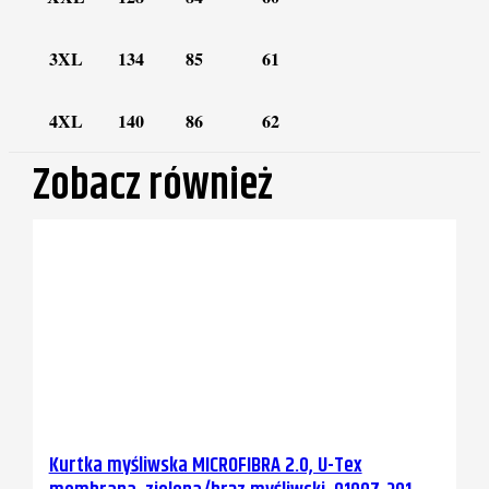
3XL
134
85
61
4XL
140
86
62
Zobacz również
Kurtka myśliwska MICROFIBRA 2.0, U-Tex