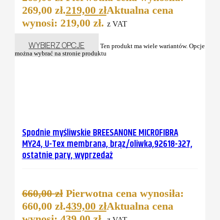
269,00 zł.
219,00
zł
Aktualna cena
wynosi: 219,00 zł.
z VAT
WYBIERZ OPCJE
Ten produkt ma wiele wariantów. Opcje
można wybrać na stronie produktu
Spodnie myśliwskie BREESANONE MICROFIBRA
MY24, U-Tex membrana, brąz/oliwka,92618-327,
ostatnie pary, wyprzedaż
660,00
zł
Pierwotna cena wynosiła:
660,00 zł.
439,00
zł
Aktualna cena
wynosi: 439,00 zł.
z VAT