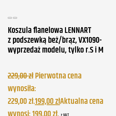
Koszula flanelowa LENNART
z podszewką beż/brąz, VX1090-
wyprzedaż modelu, tylko r.S i M
229,00
zł
Pierwotna cena
wynosiła:
229,00 zł.
199,00
zł
Aktualna cena
wynosi: 199,00 zł.
z VAT